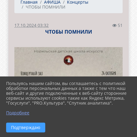
Главная
АФИША
Концерты
ЧТОБЫ ПОМНИЛИ
17.10.2024 03:32
51
ЧТОБЫ ПОМНИЛИ
Пользуясь нашим сайтом, вы соглашаетесь с политикой
обработки персональных данных а также с тем что наш
веб-сайт и другие подключенные к веб-сайту сторонние
сервисы используют cookies такие как Яндекс Метрика,
"Госуслуги", "PRO.Культура", "Спутник аналитика".
Подробнее
Подтверждаю