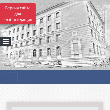
Версия сайта
для
слабовидящих