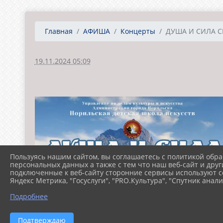
Главная
АФИША
Концерты
ДУША И СИЛА 
19.11.2024 05:09
Пользуясь нашим сайтом, вы соглашаетесь с политикой обра
персональных данных а также с тем что наш веб-сайт и друг
подключенные к веб-сайту сторонние сервисы используют co
Яндекс Метрика, "Госуслуги", "PRO.Культура", "Спутник анали
Подробнее
Подтверждаю