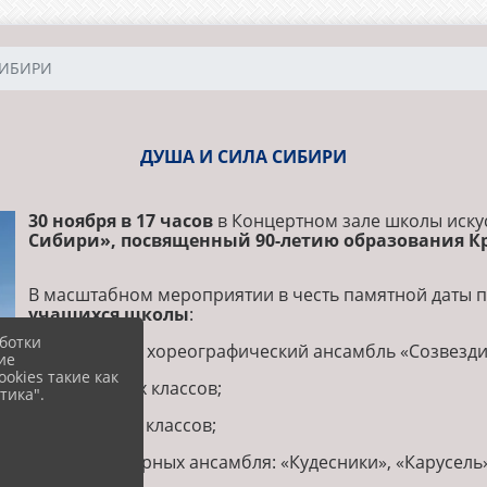
СИБИРИ
ДУША И СИЛА СИБИРИ
30 ноября в 17 часов
в Концертном зале школы искус
Сибири», посвященный 90-летию образования Кр
В масштабном мероприятии в честь памятной даты 
учащихся школы
:
ботки
-Образцовый хореографический ансамбль «Созвезди
ие
okies такие как
-Хор младших классов;
тика".
-Хор старших классов;
-Три фольклорных ансамбля: «Кудесники», «Карусель