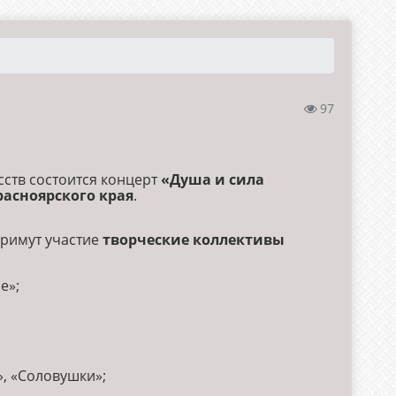
97
ств состоится концерт
«Душа и сила
асноярского края
.
примут участие
творческие коллективы
е»;
», «Соловушки»;