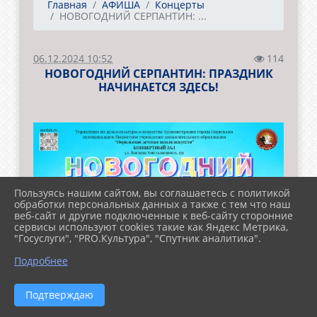
Главная
АФИША
Концерты
НОВОГОДНИЙ СЕРПАНТИН: ...
06.12.2024 10:52
114
НОВОГОДНИЙ СЕРПАНТИН: ПРАЗДНИК
НАЧИНАЕТСЯ ЗДЕСЬ!
Пользуясь нашим сайтом, вы соглашаетесь с политикой
обработки персональных данных а также с тем что наш
веб-сайт и другие подключенные к веб-сайту сторонние
сервисы используют cookies такие как Яндекс Метрика,
"Госуслуги", "PRO.Культура", "Спутник аналитика".
Подробнее
Подтверждаю