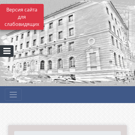
Версия сайта
для
слабовидящих