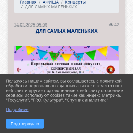
Главная
АФИША
Концерты
ДЛЯ САМЫХ МАЛЕНЬКИХ
14.02.2025 05:08
42
ДЛЯ САМЫХ МАЛЕНЬКИХ
Пользуясь нашим сайтом, вы соглашаетесь с политикой
обработки персональных данных а также с тем что наш
веб-сайт и другие подключенные к веб-сайту сторонние
сервисы используют cookies такие как Яндекс Метрика,
"Госуслуги", "PRO.Культура", "Спутник аналитика".
Подробнее
Подтверждаю