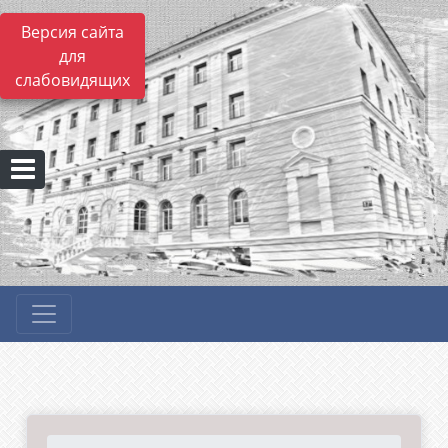
Версия сайта
для
слабовидящих