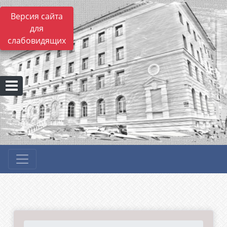
Версия сайта
для
слабовидящих