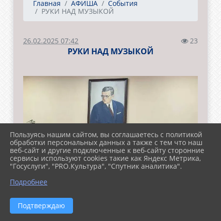
Главная
АФИША
События
РУКИ НАД МУЗЫКОЙ
26.02.2025 07:42
23
РУКИ НАД МУЗЫКОЙ
Пользуясь нашим сайтом, вы соглашаетесь с политикой
обработки персональных данных а также с тем что наш
веб-сайт и другие подключенные к веб-сайту сторонние
сервисы используют cookies такие как Яндекс Метрика,
"Госуслуги", "PRO.Культура", "Спутник аналитика".
Подробнее
Подтверждаю