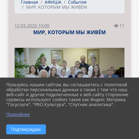
Главная
АФИША
События
МИР, КОТОРЫМ МЫ ЖИВЁМ
12.03.2025 10:00
11
МИР, КОТОРЫМ МЫ ЖИВЁМ
Пользуясь нашим сайтом, вы соглашаетесь с политикой
обработки персональных данных а также с тем что наш
веб-сайт и другие подключенные к веб-сайту сторонние
сервисы используют cookies такие как Яндекс Метрика,
"Госуслуги", "PRO.Культура", "Спутник аналитика".
Подробнее
Подтверждаю
5 марта
в Малом зале школы искусств