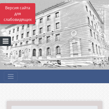
Версия сайта
для
слабовидящих