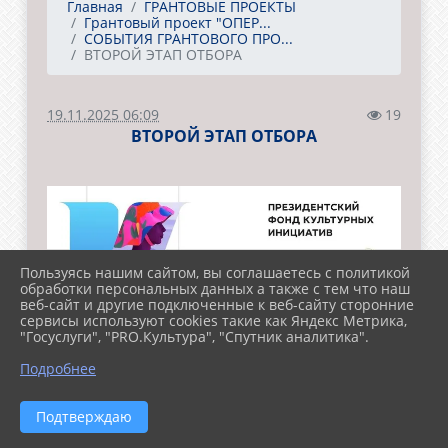
Главная
ГРАНТОВЫЕ ПРОЕКТЫ
Грантовый проект "ОПЕР...
СОБЫТИЯ ГРАНТОВОГО ПРО...
ВТОРОЙ ЭТАП ОТБОРА
19.11.2025 06:09
19
ВТОРОЙ ЭТАП ОТБОРА
Пользуясь нашим сайтом, вы соглашаетесь с политикой
обработки персональных данных а также с тем что наш
веб-сайт и другие подключенные к веб-сайту сторонние
сервисы используют cookies такие как Яндекс Метрика,
"Госуслуги", "PRO.Культура", "Спутник аналитика".
Подробнее
Стартовал второй этап отбора участников
Подтверждаю
проекта «Оперу-детям!» - с 31 января в школе
искусств проходят конкурсные прослушивания.