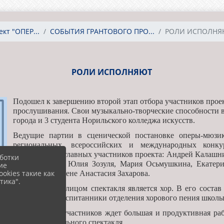
кт "ОПЕР...
СОБЫТИЯ ГРАНТОВОГО ПРО...
РОЛИ ИСПОЛНЯ
РОЛИ ИСПОЛНЯЮТ
Подошел к завершению второй этап отбора участников проек
прослушивания. Свои музыкально-творческие способности в
города и 3 студента Норильского колледжа искусств.
Ведущие партии в сценической постановке оперы-мюзик
региональных, всероссийских и международных конкур
Представляем главных участников проекта: Андрей Калашни
ботки
Павел Сирош, Юлия Зозуля, Мария Осьмушкина, Екатери
ие
okies такие как
выступит на сцене Анастасия Захарова.
тика".
Действующим лицом спектакля является хор. В его соста
отделений и воспитанники отделения хорового пения школы
Впереди всех участников ждет большая и продуктивная раб
версия музыкального спектакля.