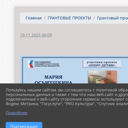
Главная
ГРАНТОВЫЕ ПРОЕКТЫ
Грантовый прое
19.11.2025 06:09
Пользуясь нашим сайтом, вы соглашаетесь с политикой обра
персональных данных а также с тем что наш веб-сайт и друг
подключенные к веб-сайту сторонние сервисы используют co
Яндекс Метрика, "Госуслуги", "PRO.Культура", "Спутник анали
Подробнее
Подтверждаю