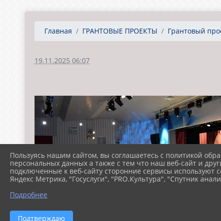
Главная
ГРАНТОВЫЕ ПРОЕКТЫ
Грантовый прое
19.11.2025 06:07
Пользуясь нашим сайтом, вы соглашаетесь с политикой обра
персональных данных а также с тем что наш веб-сайт и друг
подключенные к веб-сайту сторонние сервисы используют co
Яндекс Метрика, "Госуслуги", "PRO.Культура", "Спутник анали
Подробнее
Подтверждаю