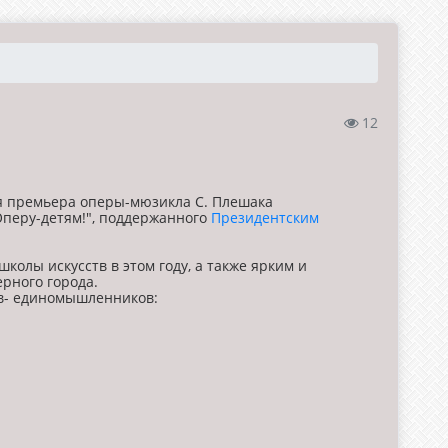
12
ая премьера оперы-мюзикла С. Плешака
"Оперу-детям!", поддержанного
Президентским
колы искусств в этом году, а также ярким и
рного города.
в- единомышленников: