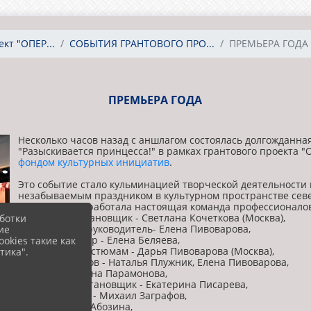
кт "ОПЕР...
СОБЫТИЯ ГРАНТОВОГО ПРО...
ПРЕМЬЕРА ГОДА
ПРЕМЬЕРА ГОДА
Несколько часов назад с аншлагом состоялась долгожданн
"Разыскивается принцесса!" в рамках грантового проекта 
фондом культурных инициатив
.
Это событие стало кульминацией творческой деятельности ш
незабываемым праздником в культурном пространстве севе
Над проектом работала настоящая команда профессионало
режиссёр-постановщик - Светлана Кочеткова (Москва),
ботки
музыкальный руководитель- Елена Пивоварова,
ие
концертмейстер - Елена Беляева,
okies такие как
художник по костюмам - Дарья Пивоварова (Москва),
тика".
пошив костюмов - Наталья Плужник, Елена Пивоварова,
видеограф - Анна Парамонова,
хореограф-постановщик - Екатерина Писарева,
звукорежиссёр - Михаил Заграфов,
свет - Наталья Абозина,