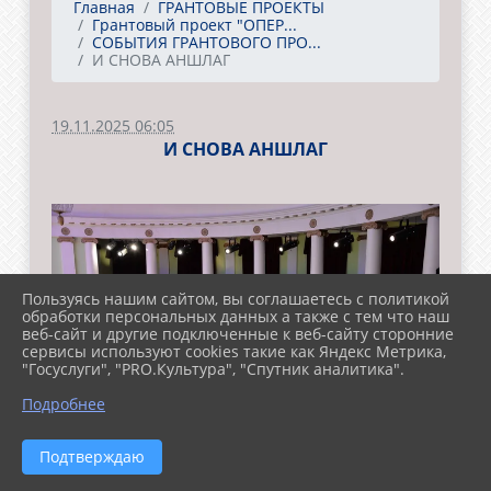
Главная
ГРАНТОВЫЕ ПРОЕКТЫ
Грантовый проект "ОПЕР...
СОБЫТИЯ ГРАНТОВОГО ПРО...
И СНОВА АНШЛАГ
19.11.2025 06:05
И СНОВА АНШЛАГ
Пользуясь нашим сайтом, вы соглашаетесь с политикой
обработки персональных данных а также с тем что наш
веб-сайт и другие подключенные к веб-сайту сторонние
сервисы используют cookies такие как Яндекс Метрика,
"Госуслуги", "PRO.Культура", "Спутник аналитика".
Подробнее
Подтверждаю