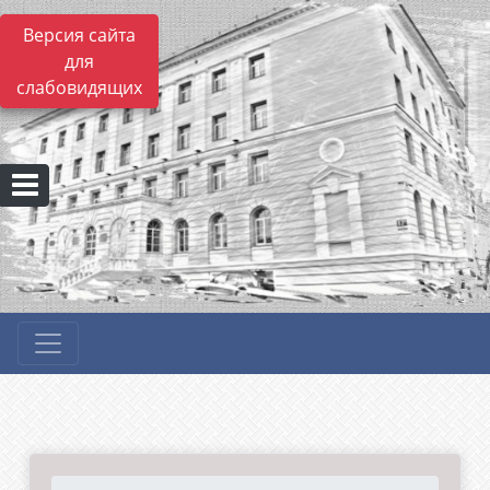
Версия сайта
для
слабовидящих