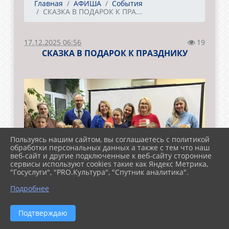
Главная
АФИША
События
СКАЗКА В ПОДАРОК К ПРА...
17.12.2025 06:56
19
СКАЗКА В ПОДАРОК К ПРАЗДНИКУ
Пользуясь нашим сайтом, вы соглашаетесь с политикой
обработки персональных данных а также с тем что наш
веб-сайт и другие подключенные к веб-сайту сторонние
сервисы используют cookies такие как Яндекс Метрика,
"Госуслуги", "PRO.Культура", "Спутник аналитика".
Подробнее
Подтверждаю