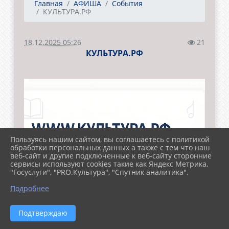
Главная
АФИША
События
КУЛЬТУРА.РФ
18.12.2025 05:26
21
КУЛЬТУРА.РФ
Пользуясь нашим сайтом, вы соглашаетесь с политикой
обработки персональных данных а также с тем что наш
веб-сайт и другие подключенные к веб-сайту сторонние
сервисы используют cookies такие как Яндекс Метрика,
"Госуслуги", "PRO.Культура", "Спутник аналитика".
Подробнее
«
WWW.КУЛЬТУРА.РФ
– твой гид по
Подтверждаю
культуре. Узнайте больше об истории