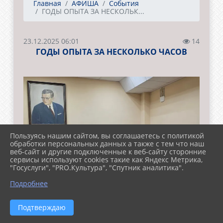
Главная
АФИША
События
ГОДЫ ОПЫТА ЗА НЕСКОЛЬК...
23.12.2025 06:01
14
ГОДЫ ОПЫТА ЗА НЕСКОЛЬКО ЧАСОВ
Пользуясь нашим сайтом, вы соглашаетесь с политикой
обработки персональных данных а также с тем что наш
веб-сайт и другие подключенные к веб-сайту сторонние
сервисы используют cookies такие как Яндекс Метрика,
"Госуслуги", "PRO.Культура", "Спутник аналитика".
Подробнее
Подтверждаю