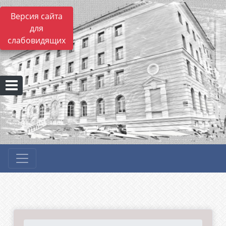
Версия сайта
для
слабовидящих