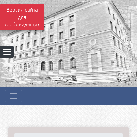
Версия сайта
для
слабовидящих