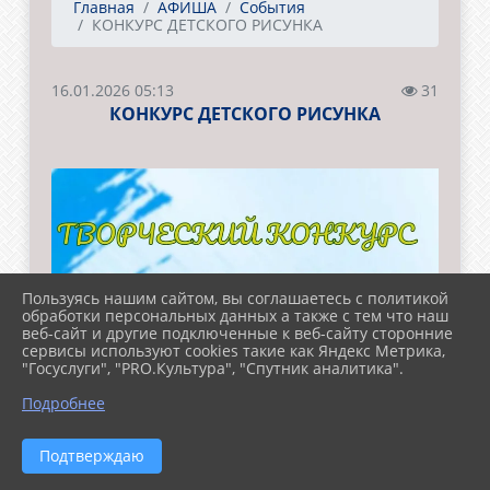
Главная
АФИША
События
КОНКУРС ДЕТСКОГО РИСУНКА
16.01.2026 05:13
31
КОНКУРС ДЕТСКОГО РИСУНКА
Пользуясь нашим сайтом, вы соглашаетесь с политикой
обработки персональных данных а также с тем что наш
веб-сайт и другие подключенные к веб-сайту сторонние
сервисы используют cookies такие как Яндекс Метрика,
"Госуслуги", "PRO.Культура", "Спутник аналитика".
Подробнее
Подтверждаю