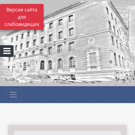
Версия сайта
для
слабовидящих