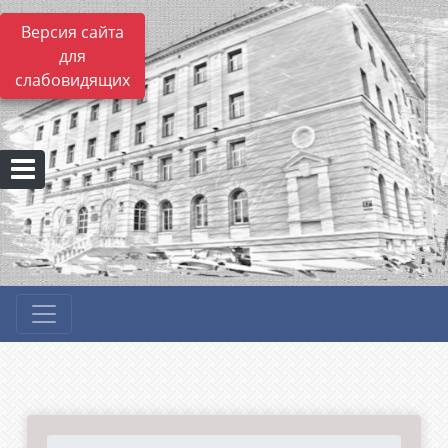
Версия сайта
для
слабовидящих