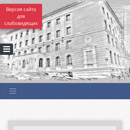
Версия сайта
для
слабовидящих