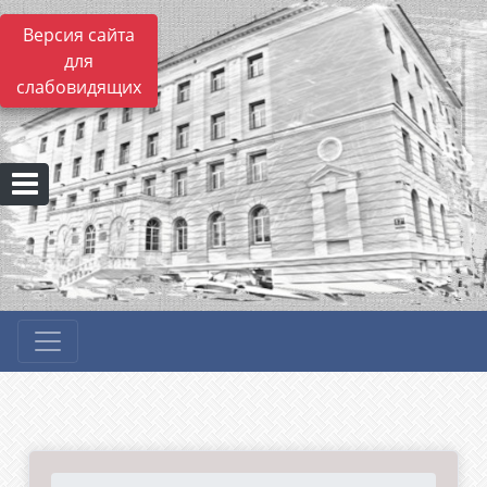
Версия сайта
для
слабовидящих