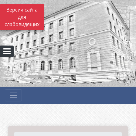
Версия сайта
для
слабовидящих