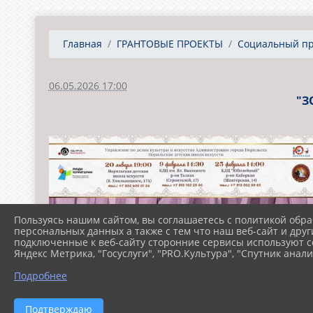
Главная
ГРАНТОВЫЕ ПРОЕКТЫ
Социальный про
06.05.2026 17:00
"З
Пользуясь нашим сайтом, вы соглашаетесь с политикой обра
персональных данных а также с тем что наш веб-сайт и друг
подключенные к веб-сайту сторонние сервисы используют co
Яндекс Метрика, "Госуслуги", "PRO.Культура", "Спутник анали
Подробнее
Подтверждаю