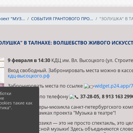
ект "МУЗ...
СОБЫТИЯ ГРАНТОВОГО ПРО...
"ЗОЛУШКА" В ТА
ОЛУШКА" В ТАЛНАХЕ: ВОЛШЕБСТВО ЖИВОГО ИСКУСС
9 февраля в 14:30
КДЦ им. Вл. Высоцкого (ул. Строите
Вход свободный. Забронировать места можно в кассе
кдц-высоцкого.рф
Забронировать места по ссылке
widget.p24.app/7
ботки
Информация по телефону
37-28-05, 8 913 163 299
ие
okies такие как
Показ оперы-мюзикла санкт-петербургского ком
тика".
состоится в рамках проекта "Музыка в театре"!
Опера-мюзикл — это не просто спектакль, это це
звуки прекрасной музыки! Здесь объединяются слово