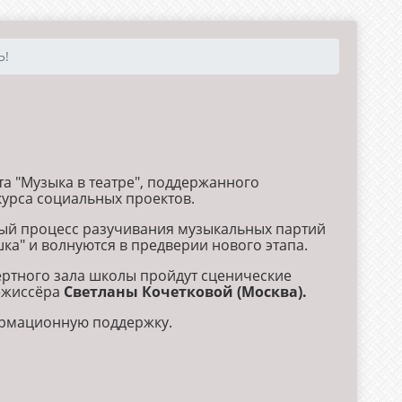
Ь!
а "Музыка в театре", поддержанного
курса социальных проектов.
ный процесс разучивания музыкальных партий
а" и волнуются в предверии нового этапа.
цертного зала школы пройдут сценические
ежиссёра
Светланы Кочетковой (Москва).
рмационную поддержку.