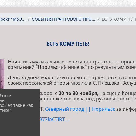
ект "МУЗ...
СОБЫТИЯ ГРАНТОВОГО ПРО...
ЕСТЬ КОМУ ПЕТ
ЕСТЬ КОМУ ПЕТЬ!
Начались музыкальные репетиции грантового проект
компанией "Норильский никель" по результатам кон
День за днем участники проекта погружаются в важ
своих персонажей оперы-мюзикла С. Плешака "Золушк
Ведь совсем скоро, с
20 по 30 ноября
, на сцене Кон
ботки
репетиции постановки мюзикла под руководством р
ие
okies такие как
Благодарим ТК
Северный город || Норильск
за инфо
тика".
share.google/377IoCTfRT...