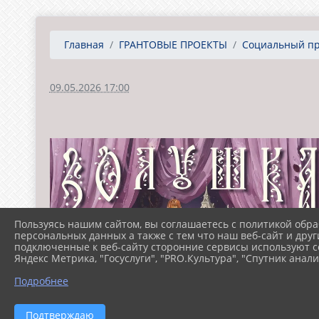
Главная
ГРАНТОВЫЕ ПРОЕКТЫ
Социальный про
09.05.2026 17:00
Пользуясь нашим сайтом, вы соглашаетесь с политикой обра
персональных данных а также с тем что наш веб-сайт и друг
подключенные к веб-сайту сторонние сервисы используют co
Яндекс Метрика, "Госуслуги", "PRO.Культура", "Спутник анали
Подробнее
Подтверждаю