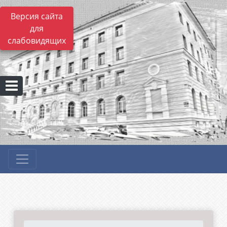
Версия сайта
для
слабовидящих