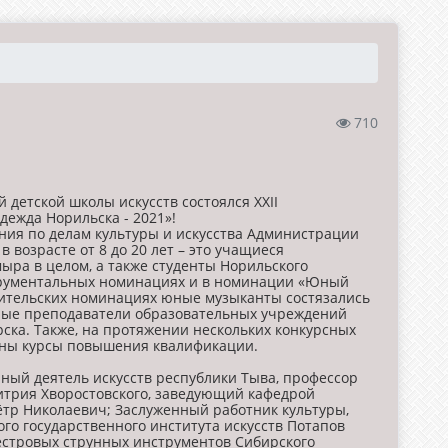
710
 детской школы искусств состоялся XXII
ежда Норильска - 2021»!
ния по делам культуры и искусства Администрации
 возрасте от 8 до 20 лет – это учащиеся
ыра в целом, а также студенты Норильского
струментальных номинациях и в номинации «Юный
нительских номинациях юные музыканты состязались
ные преподаватели образовательных учреждений
ска. Также, на протяжении нескольких конкурсных
дены курсы повышения квалификации.
нный деятель искусств республики Тыва, профессор
митрия Хворостовского, заведующий кафедрой
ётр Николаевич; Заслуженный работник культуры,
о государственного института искусств Потапов
стровых струнных инструментов Сибирского