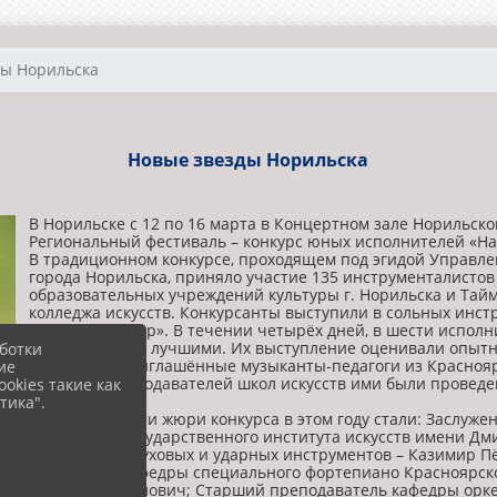
ды Норильска
Новые звезды Норильска
В Норильске с 12 по 16 марта в Концертном зале Норильской
Региональный фестиваль – конкурс юных исполнителей «Над
В традиционном конкурсе, проходящем под эгидой Управле
города Норильска, приняло участие 135 инструменталистов в
образовательных учреждений культуры г. Норильска и Тайм
колледжа искусств. Конкурсанты выступили в сольных ин
концертмейстер». В течении четырёх дней, в шести испол
за звание быть лучшими. Их выступление оценивали опыт
ботки
культуры и приглашённые музыканты-педагоги из Краснояр
ие
дней, для преподавателей школ искусств ими были прове
okies такие как
тика".
Председателями жюри конкурса в этом году стали: Заслуже
Сибирского государственного института искусств имени Д
оркестровых духовых и ударных инструментов – Казимир П
профессор кафедры специального фортепиано Красноярског
Владимир Павлович; Старший преподаватель кафедры орке