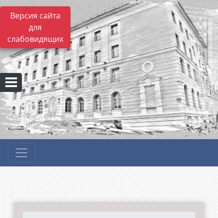
Версия сайта
для
слабовидящих