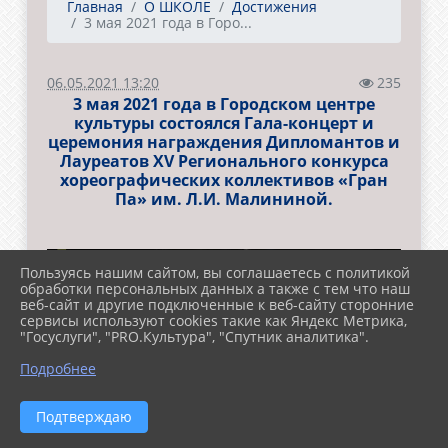
Главная
О ШКОЛЕ
Достижения
3 мая 2021 года в Горо...
06.05.2021 13:20
235
3 мая 2021 года в Городском центре
культуры состоялся Гала-концерт и
церемония награждения Дипломантов и
Лауреатов ХV Регионального конкурса
хореографических коллективов «Гран
Па» им. Л.И. Малининой.
Пользуясь нашим сайтом, вы соглашаетесь с политикой
обработки персональных данных а также с тем что наш
веб-сайт и другие подключенные к веб-сайту сторонние
сервисы используют cookies такие как Яндекс Метрика,
"Госуслуги", "PRO.Культура", "Спутник аналитика".
Подробнее
Подтверждаю