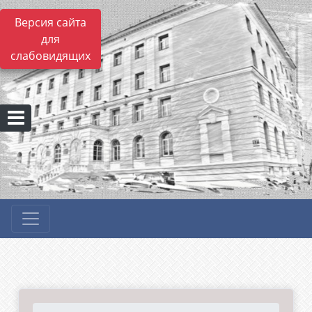
Версия сайта
для
слабовидящих