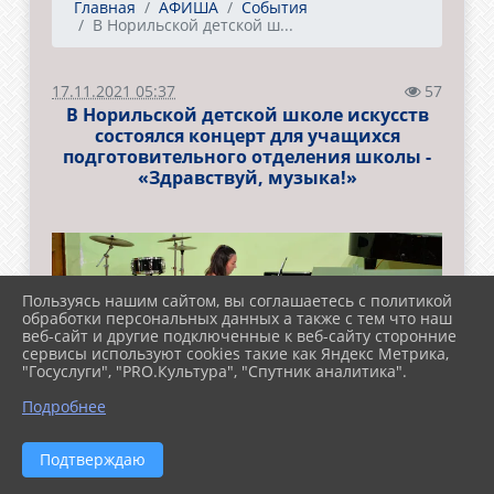
Главная
АФИША
События
В Норильской детской ш...
17.11.2021 05:37
57
В Норильской детской школе искусств
состоялся концерт для учащихся
подготовительного отделения школы -
«Здравствуй, музыка!»
Пользуясь нашим сайтом, вы соглашаетесь с политикой
обработки персональных данных а также с тем что наш
веб-сайт и другие подключенные к веб-сайту сторонние
сервисы используют cookies такие как Яндекс Метрика,
"Госуслуги", "PRO.Культура", "Спутник аналитика".
Подробнее
Подтверждаю