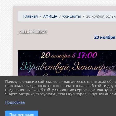
Главная
АФИША
Концерты
20 ноября сольн
19.11.2021 05:50
20 ноября
Пользуясь нашим сайтом, вы соглашаетесь с политикой обра
персональных данных а также с тем что наш веб-сайт и друг
подключенные к веб-сайту сторонние сервисы используют co
Яндекс Метрика, "Госуслуги", "PRO.Культура", "Спутник анали
Подробнее
Подтверждаю