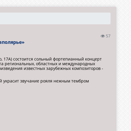
57
Заполярье»
о, 17А) состоится сольный фортепианный концерт
ата региональных, областных и международных
роизведения известных зарубежных композиторов -
ый украсит звучание рояля нежным тембром