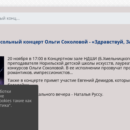
ый конц...
 сольный концерт Ольги Соколовой - «Здравствуй, 
20 ноября в 17:00 в Концертном зале НДШИ (Б.Хмельницког
преподавателя Норильской детской школы искусств, лауре
конкурсов Ольги Соколовой. В ее исполнении прозвучат п
романтиков, импрессионистов…
Также в концерте примет участие Евгений Демидов, котор
балалайки.
ботки
Ведущая музыкального вечера - Наталья Руссу.
ие
okies такие как
тика".