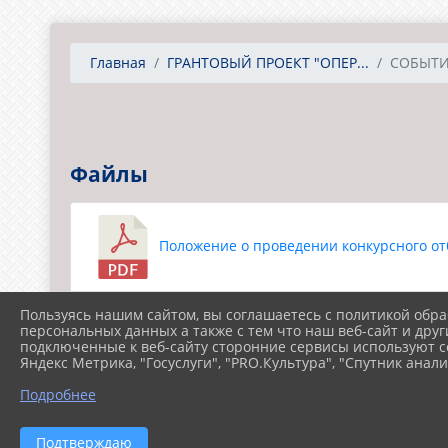
Главная
ГРАНТОВЫЙ ПРОЕКТ "ОПЕР...
СОБЫТИ
Файлы
Положение о проведении конкурсного отб
Пользуясь нашим сайтом, вы соглашаетесь с политикой обра
персональных данных а также с тем что наш веб-сайт и друг
Результаты конкурсного отбора участнико
подключенные к веб-сайту сторонние сервисы используют co
Яндекс Метрика, "Госуслуги", "PRO.Культура", "Спутник анали
Подробнее
Скачать все
Подтверждаю