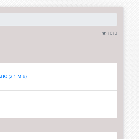
1013
НО (2.1 MiB)