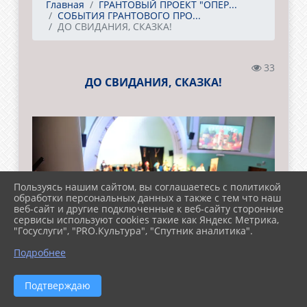
Главная
ГРАНТОВЫЙ ПРОЕКТ "ОПЕР...
СОБЫТИЯ ГРАНТОВОГО ПРО...
ДО СВИДАНИЯ, СКАЗКА!
33
ДО СВИДАНИЯ, СКАЗКА!
Пользуясь нашим сайтом, вы соглашаетесь с политикой
обработки персональных данных а также с тем что наш
веб-сайт и другие подключенные к веб-сайту сторонние
сервисы используют cookies такие как Яндекс Метрика,
"Госуслуги", "PRO.Культура", "Спутник аналитика".
Подробнее
Подтверждаю