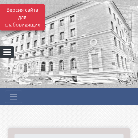
Версия сайта
для
слабовидящих