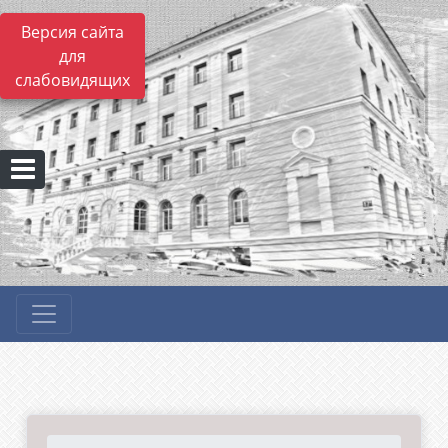
Версия сайта
для
слабовидящих