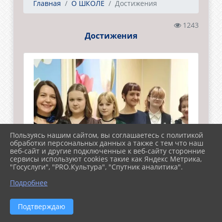
Главная
О ШКОЛЕ
Достижения
1243
Достижения
Пользуясь нашим сайтом, вы соглашаетесь с политикой
обработки персональных данных а также с тем что наш
веб-сайт и другие подключенные к веб-сайту сторонние
сервисы используют cookies такие как Яндекс Метрика,
"Госуслуги", "PRO.Культура", "Спутник аналитика".
Подробнее
Подтверждаю