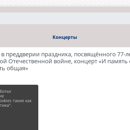
Концерты
, в преддверии праздника, посвящённого 77-
ой Отечественной войне, концерт «И память 
ть общая»
ботки
ие
okies такие как
тика".