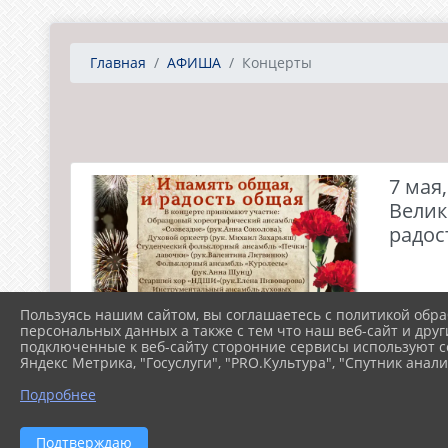
Главная
АФИША
Концерты
7 мая
Велик
радос
Пользуясь нашим сайтом, вы соглашаетесь с политикой обра
персональных данных а также с тем что наш веб-сайт и друг
подключенные к веб-сайту сторонние сервисы используют co
Яндекс Метрика, "Госуслуги", "PRO.Культура", "Спутник анали
Подробнее
Подтверждаю