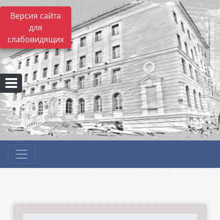
Версия сайта
для
слабовидящих